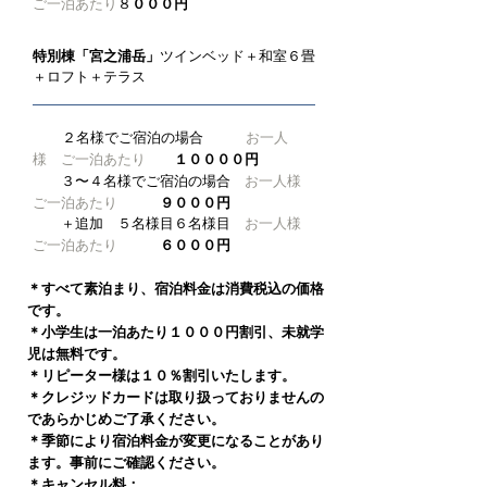
０００円
ご一泊あたり
８
特別棟「宮之浦岳」
​ツインベッド＋和室６畳
＋ロフト＋テラス
​
２名様でご宿泊の場合
お一人
様 ご一泊あたり
１００００円
​
３〜４
名様でご宿泊の場合
お一人様
ご一泊あたり
９０００円
＋追加 ５
名様目６名様目
お一人様
ご一泊あたり
６０００円
＊すべて素泊まり、宿泊料金は消費税込の価格
です。
＊小学生は一泊あたり１０００円割引、未就学
児は無料です。
＊リピーター様は１０％割引いたします
。
＊クレジッドカードは取り扱っておりませんの
であらかじめご了承ください。
＊季節により宿泊料金が変更になることがあり
ます。事前にご確認ください。
＊キャンセル料：