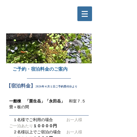
​ご予約・宿泊料金のご案内
【宿泊料金】
2026年４月１日ご予約受付分より
一般棟 「栗生岳」「永田岳」
​ 和室７.５
畳＋板の間
１名様でご利用の場合
お一人様
１００００円
ご一泊あたり
​
２名様以上でご宿泊の場合
お一人様